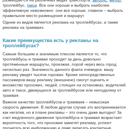
троллейбус,
такси
. Все они хороши и выбрать наиболее
эффективную невозможно: они все хороши, главное – выбрать
правильное место размещения и маршрут.
Одним из видов является реклама на троллейбусах, а также
реклама на трамваях.
Какие преимущества есть у рекламы на
троллейбусах?
Самым большим и значимым плюсом является то, что
троллейбусы и трамваи проходят за день довольно
протяженные маршруты, проезжая, порой через весь город
несколько раз. Значимость данного факта очевидна: вашу
рекламу увидят тысячи горожан. Кроме непосредственных
пассажиров вашу рекламу (внешнюю) смогут оценить и
множество прохожих, людей, стоящих на остановках, водителей
авто и такси, движущихся за троллейбусом или неподалеку от
трамвая.
Важное качество троллейбусов и трамваев – невысокая
скорость движения. В любом другом случае это воспринимается
как негатив, но в плане рекламы – это очень даже выгодно! За
счет медленного движения троллейбуса и трамвая возрастает
вероятность того, что прохожие заметят рекламу, успеют
прочитать всю информацию и даже записать контактные