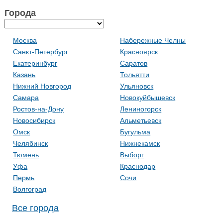
Города
Москва
Набережные Челны
Санкт-Петербург
Красноярск
Екатеринбург
Саратов
Казань
Тольятти
Нижний Новгород
Ульяновск
Самара
Новокуйбышевск
Ростов-на-Дону
Лениногорск
Новосибирск
Альметьевск
Омск
Бугульма
Челябинск
Нижнекамск
Тюмень
Выборг
Уфа
Краснодар
Пермь
Сочи
Волгоград
Все города